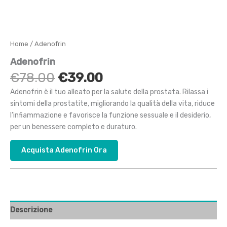
Home
/ Adenofrin
Adenofrin
Il
Il
€
78.00
€
39.00
prezzo
prezzo
Adenofrin è il tuo alleato per la salute della prostata. Rilassa i
originale
attuale
sintomi della prostatite, migliorando la qualità della vita, riduce
era:
è:
l’infiammazione e favorisce la funzione sessuale e il desiderio,
€78.00.
€39.00.
per un benessere completo e duraturo.
Acquista Adenofrin Ora
Descrizione