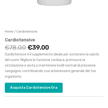
Home
/ Cardiotensive
Cardiotensive
Il
Il
€
78.00
€
39.00
prezzo
prezzo
Cardiotensive è il supplemento ideale per sostenere la salute
originale
attuale
del cuore. Migliora la funzione cardiaca, promuove la
era:
è:
circolazione e aiuta a mantenere livelli normali di pressione
€78.00.
€39.00.
sanguigna, contribuendo così al benessere generale del tuo
organismo.
Acquista Cardiotensive Ora