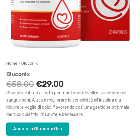
Home
/ Gluconix
Gluconix
Il
Il
€
58.00
€
29.00
prezzo
prezzo
Gluconix è il tuo alleato per mantenere livelli di zucchero nel
originale
attuale
sangue sani. Aiuta a migliorare la sensibilità all’insulina e a
era:
è:
ridurre le voglie di dolci, favorendo così una gestione ottimale
€58.00.
€29.00.
dei tuoi obiettivi di salute e benessere.
Acquista Gluconix Ora