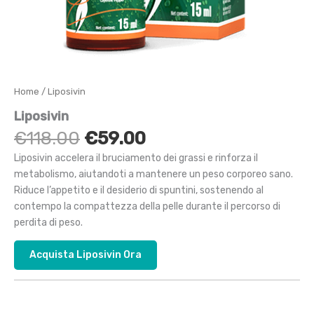
Home
/ Liposivin
Liposivin
Il
Il
€
118.00
€
59.00
prezzo
prezzo
Liposivin accelera il bruciamento dei grassi e rinforza il
originale
attuale
metabolismo, aiutandoti a mantenere un peso corporeo sano.
era:
è:
Riduce l’appetito e il desiderio di spuntini, sostenendo al
€118.00.
€59.00.
contempo la compattezza della pelle durante il percorso di
perdita di peso.
Acquista Liposivin Ora