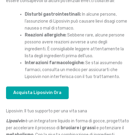
essere consapevoli di alcuni potenziali effetti collaterali:
Disturbi gastrointestinali:
In alcune persone,
l’assunzione di Liposivin può causare lievi disagi come
nausea o mal di stomaco.
Reazioni allergiche:
Sebbene rare, alcune persone
possono avere reazioni avverse a uno degli
ingredienti. È consigliabile leggere attentamente la
lista degli ingredienti prima dell’uso.
Interazioni farmacologiche:
Se stai assumendo
farmaci, consulta un medico per assicurarti che
Liposivin non interferisca con il tuo trattamento.
Acquista Liposivin Ora
Liposivin: Il tuo supporto per una vita sana
Liposivin
è un integratore liquido in forma di gocce, progettato
per accelerare il processo di
bruciare i grassi
e potenziare il
metabolismo
. Con la giusta combinazione di ingredienti