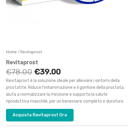
Home
/ Revitaprost
Revitaprost
Il
Il
€
78.00
€
39.00
prezzo
prezzo
Revitaprost è la soluzione ideale per alleviare i sintomi della
originale
attuale
prostatite. Riduce l’infiammazione e il gonfiore della prostata,
era:
è:
aiuta a normalizzare la minzione e supporta la salute
€78.00.
€39.00.
riproduttiva maschile, per un benessere completo e duraturo.
Acquista Revitaprost Ora